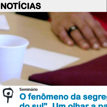
NOTÍCIAS
Seminário
O fenômeno da segreg
do sul”. Um olhar a p