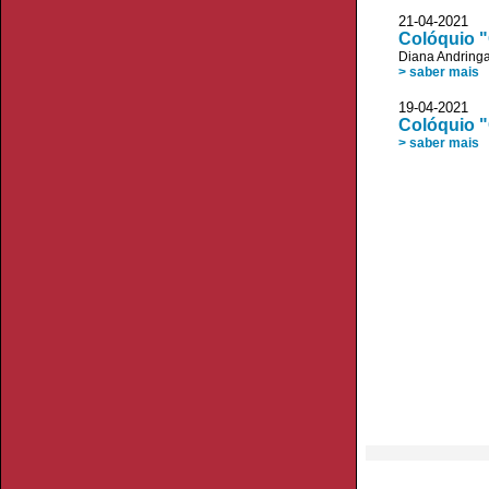
21-04-20
Colóquio "
Diana Andring
> saber mais
19-04-20
Colóquio "
> saber mais