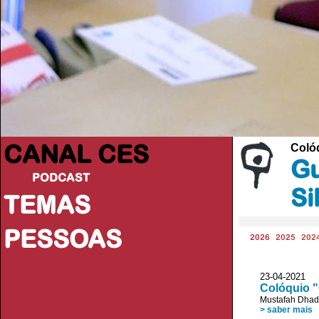
CANAL CES
Coló
Gu
PODCAST
Si
TEMAS
PESSOAS
2026
2025
202
23-04-20
Colóquio "
Mustafah Dha
> saber mais