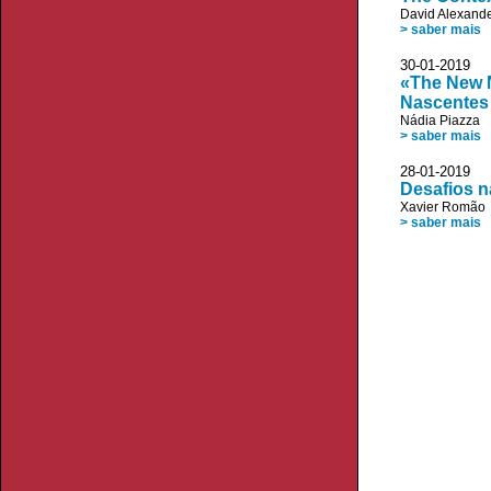
David Alexand
> saber mais
30-01-20
«The New N
Nascentes 
Nádia Piazza
> saber mais
28-01-20
Desafios n
Xavier Romão
> saber mais