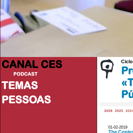
CANAL CES
Ciclo
Pr
PODCAST
«T
TEMAS
Pú
PESSOAS
2026
2025
202
01-02-20
The Contex