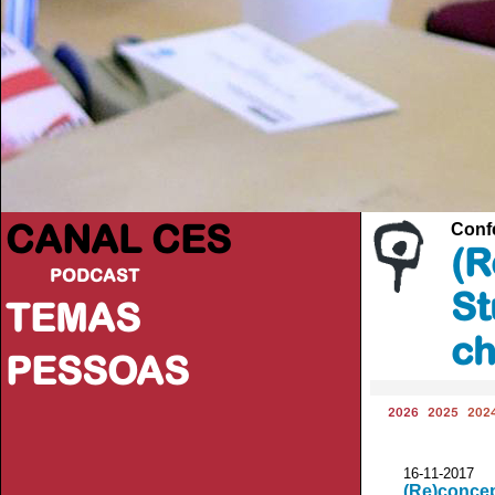
CANAL CES
Conf
(R
PODCAST
St
TEMAS
ch
PESSOAS
2026
2025
202
16-11-20
(Re)concep