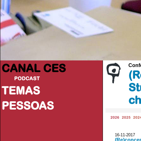
CANAL CES
Conf
(R
PODCAST
St
TEMAS
ch
PESSOAS
2026
2025
202
16-11-20
(Re)concep