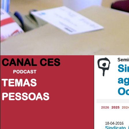
CANAL CES
Semi
Si
PODCAST
ag
TEMAS
Oc
PESSOAS
2026
2025
202
18-04-20
Sindicato,