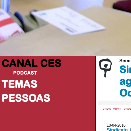
CANAL CES
Semi
Si
PODCAST
ag
TEMAS
Oc
PESSOAS
2026
2025
202
18-04-20
Sindicato,