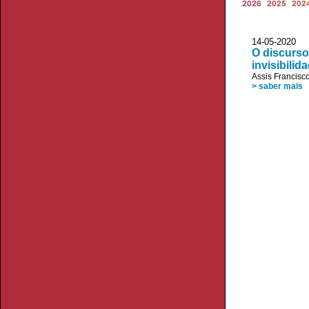
2026
2025
202
14-05-20
O discurso
invisibili
Assis Francisc
> saber mais