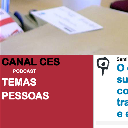
CANAL CES
Semi
O 
PODCAST
su
TEMAS
co
PESSOAS
tr
e 