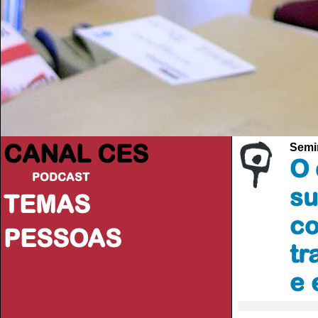
CANAL CES
Semi
O 
PODCAST
su
TEMAS
co
PESSOAS
tr
e 