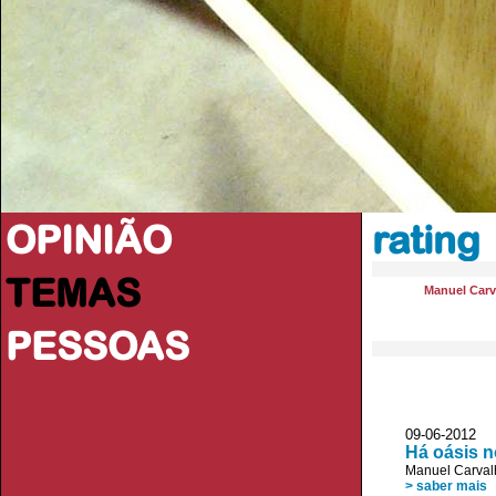
OPINIÃO
rating
TEMAS
Manuel Carv
PESSOAS
09-06-2012 
Há oásis 
Manuel Carval
> saber mais