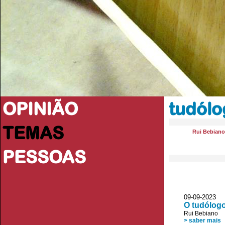
OPINIÃO
tudólo
TEMAS
Rui Bebiano
PESSOAS
09-09-2023
O tudólogo
Rui Bebiano
> saber mais