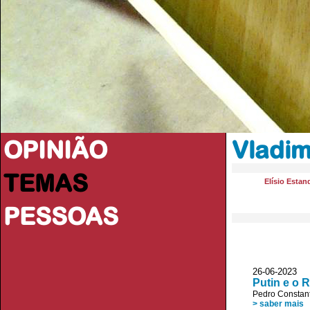
OPINIÃO
Vladim
TEMAS
Elísio Estan
PESSOAS
26-06-2023 
Putin e o 
Pedro Constan
> saber mais