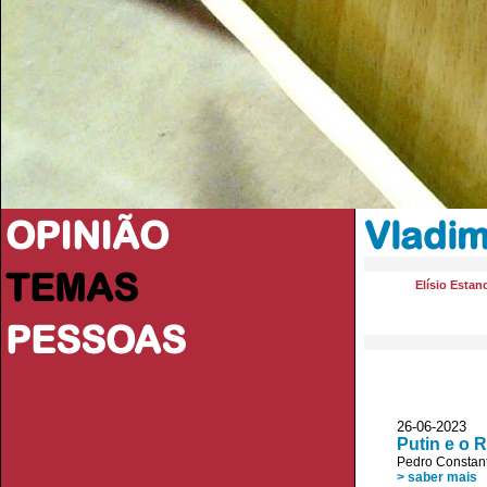
OPINIÃO
Vladim
TEMAS
Elísio Estan
PESSOAS
26-06-2023 
Putin e o 
Pedro Constan
> saber mais