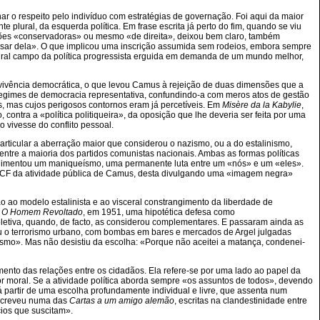
ar o respeito pelo indivíduo com estratégias de governação. Foi aqui da maior
 plural, da esquerda política. Em frase escrita já perto do fim, quando se viu
ões «conservadoras» ou mesmo «de direita», deixou bem claro, também
pesar dela». O que implicou uma inscrição assumida sem rodeios, embora sempre
 plural campo da política progressista erguida em demanda de um mundo melhor,
onvivência democrática, o que levou Camus à rejeição de duas dimensões que a
regimes de democracia representativa, confundindo-a com meros atos de gestão
s, mas cujos perigosos contornos eram já percetíveis. Em
Misère da la Kabylie
,
ão, contra a «política politiqueira», da oposição que lhe deveria ser feita por uma
o vivesse do conflito pessoal.
 particular a aberração maior que considerou o nazismo, ou a do estalinismo,
entre a maioria dos partidos comunistas nacionais. Ambas as formas políticas
 alimentou um maniqueísmo, uma permanente luta entre um «nós» e um «eles».
do PCF da atividade pública de Camus, desta divulgando uma «imagem negra»
o ao modelo estalinista e ao visceral constrangimento da liberdade de
e
O Homem Revoltado
, em 1951, uma hipotética defesa como
oletiva, quando, de facto, as considerou complementares. E passaram ainda as
u o terrorismo urbano, com bombas em bares e mercados de Argel julgadas
smo». Mas não desistiu da escolha: «Porque não aceitei a matança, condenei-
mento das relações entre os cidadãos. Ela refere-se por uma lado ao papel da
or moral. Se a atividade política aborda sempre «os assuntos de todos», devendo
rá partir de uma escolha profundamente individual e livre, que assenta num
escreveu numa das
Cartas a um amigo alemão
, escritas na clandestinidade entre
ios que suscitam».