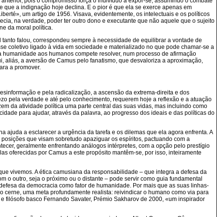
o anterior, pois o compromisso força o indivíduo a expor-se, assumindo o combate
de que a indignação hoje declina. E o pior é que ela se exerce apenas em
rté», um artigo de 1956. Visava, evidentemente, os intelectuais e os políticos
cia, na verdade, poder ter outro dono e executante que não aquele que o sujeito
e da moral política.
ual tanto falou, correspondeu sempre à necessidade de equilibrar a vontade de
esse coletivo ligado à vida em sociedade e materializado no que pode chamar-se a
da humanidade aos humanos compete resolver, num processo de afirmação
ui, aliás, a aversão de Camus pelo fanatismo, que desvaloriza a aproximação,
ara a promover.
a desinformação e pela radicalização, a ascensão da extrema-direita e dos
o pela verdade e até pelo conhecimento, requerem hoje a reflexão e a atuação
 da atividade política uma parte central das suas vidas, mas incluindo como
ade para ajudar, através da palavra, ao progresso dos ideais e das políticas do
na ajuda a esclarecer a urgência da tarefa e os dilemas que ela agora enfrenta. A
 a posições que visam sobretudo apaziguar os espíritos, pactuando com a
ecer, geralmente enfrentando análogos intérpretes, com a opção pelo prestígio
as oferecidas por Camus a este propósito mantêm-se, por isso, inteiramente
que vivemos. A ética camusiana da responsabilidade – que integra a defesa da
om o outro, seja o próximo ou o distante – pode servir como guia fundamental
 defesa da democracia como fator de humanidade. Por mais que as suas linhas-
no cerne, uma meta profundamente realista: reivindicar o humano como via para
 e filósofo basco Fernando Savater, Prémio Sakharov de 2000, «um inspirador