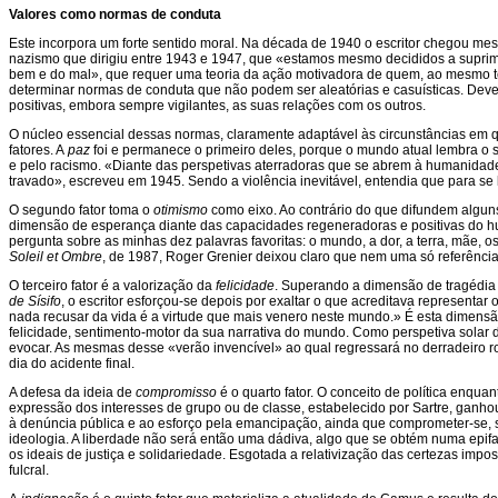
Valores como normas de conduta
Este incorpora um forte sentido moral. Na década de 1940 o escritor chegou me
nazismo que dirigiu entre 1943 e 1947, que «estamos mesmo decididos a suprimir 
bem e do mal», que requer uma teoria da ação motivadora de quem, ao mesmo te
determinar normas de conduta que não podem ser aleatórias e casuísticas. Deve
positivas, embora sempre vigilantes, as suas relações com os outros.
O núcleo essencial dessas normas, claramente adaptável às circunstâncias em qu
fatores. A
paz
foi e permanece o primeiro deles, porque o mundo atual lembra o 
e pelo racismo. «Diante das perspetivas aterradoras que se abrem à humanida
travado», escreveu em 1945. Sendo a violência inevitável, entendia que para se 
O segundo fator toma o
otimismo
como eixo. Ao contrário do que difundem alguns
dimensão de esperança diante das capacidades regeneradoras e positivas do 
pergunta sobre as minhas dez palavras favoritas: o mundo, a dor, a terra, mãe, o
Soleil et Ombre
, de 1987, Roger Grenier deixou claro que nem uma só referência
O terceiro fator é a valorização da
felicidade
. Superando a dimensão de tragédia
de Sísifo
, o escritor esforçou-se depois por exaltar o que acreditava represent
nada recusar da vida é a virtude que mais venero neste mundo.» É esta dimens
felicidade, sentimento-motor da sua narrativa do mundo. Como perspetiva solar 
evocar. As mesmas desse «verão invencível» ao qual regressará no derradeiro 
dia do acidente final.
A defesa da ideia de
compromisso
é o quarto fator. O conceito de política enqu
expressão dos interesses de grupo ou de classe, estabelecido por Sartre, ganhou
à denúncia pública e ao esforço pela emancipação, ainda que comprometer-se, su
ideologia. A liberdade não será então uma dádiva, algo que se obtém numa epif
os ideais de justiça e solidariedade. Esgotada a relativização das certezas im
fulcral.