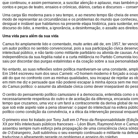
que continuou, e assim permanece, a suscitar atenção e aplauso, mas também 
contos e peças de teatro, ensaios e crónicas, diários, cartas e discursos – conse
Uma carga tão moderna para o seu tempo, e ao mesmo tempo tão cheia de energi
modo de representar as circunstâncias e os problemas do mundo que conheceu, f
desigual e instável que habitamos na presente etapa histórica, para sustentar, 
discurso do ódio, a mentira, a ignorância, a desinformação, o assalto aos dire
Uma vida para além da sua vida
Camus foi amplamente lido e comentado, muito antes até de, em 1957, ter venci
um autor político no sentido convencional, pois a sua participação cívica desenv
intelectual público, e não tanto como militante partidário ou ativista de causas. 
independência da sua Argélia natal e a curta militância no Partido Comunista loca
saiu por discordar das purgas estalinistas e da coação sobre a sua personalidade 
No entanto, as suas reflexões sobre política mantiveram-se uma constante, ampl
Em 1944 escreveu num dos seus
Carnets
: «O homem moderno é forçado a ocupar
até do que no confronto com as minhas qualidades, sou incapaz de rejeitar as o
em mim me diz e persuade que não poderei escapar à minha época sem me mostr
do Camus político: o assumir da atividade cívica como dever inseparável do pe
O centro do pensamento político camusiano é a democracia, entendida como o sis
necessariamente respeitosa do outro e de aceitação da diferença, encarada co
tempo que cruzamos, uma voz e um farol a contracorrente da deriva global de recor
que sob este aspeto vale a pena observar: o papel do intelectual na esfera públic
político como condição da convivência, e a ética da intervenção pessoal enqua
O primeiro eixo foi tratado por Tony Judt em
O Peso da Responsabilidade
(Ediçõ
XX por três intelectuais públicos franceses – Léon Blum, Raymond Aron e Cam
assentou sempre num esforço pela propagação de uma consciência cívica sólida
de
O Estrangeiro
, Judt sublinhou o seu exemplo continuado e militante na defesa 
traduzisse o alheamento perante os problemas e anseios do coletivo.