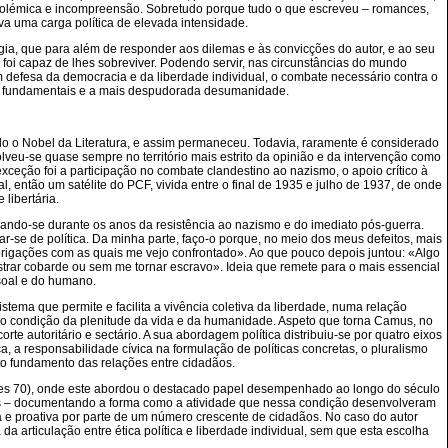
polémica e incompreensão. Sobretudo porque tudo o que escreveu – romances,
rva uma carga política de elevada intensidade.
a, que para além de responder aos dilemas e às convicções do autor, e ao seu
oi capaz de lhes sobreviver. Podendo servir, nas circunstâncias do mundo
em defesa da democracia e da liberdade individual, o combate necessário contra o
itos fundamentais e a mais despudorada desumanidade.
do o Nobel da Literatura, e assim permaneceu. Todavia, raramente é considerado
olveu-se quase sempre no território mais estrito da opinião e da intervenção como
A exceção foi a participação no combate clandestino ao nazismo, o apoio crítico à
l, então um satélite do PCF, vivida entre o final de 1935 e julho de 1937, de onde
libertária.
iando-se durante os anos da resistência ao nazismo e do imediato pós-guerra.
-se de política. Da minha parte, faço-o porque, no meio dos meus defeitos, mais
brigações com as quais me vejo confrontado». Ao que pouco depois juntou: «Algo
ar cobarde ou sem me tornar escravo». Ideia que remete para o mais essencial
ssoal e do humano.
tema que permite e facilita a vivência coletiva da liberdade, numa relação
mo condição da plenitude da vida e da humanidade. Aspeto que torna Camus, no
te autoritário e sectário. A sua abordagem política distribuiu-se por quatro eixos
a, a responsabilidade cívica na formulação de políticas concretas, o pluralismo
nto fundamento das relações entre cidadãos.
es 70), onde este abordou o destacado papel desempenhado ao longo do século
us – documentando a forma como a atividade que nessa condição desenvolveram
 e proativa por parte de um número crescente de cidadãos. No caso do autor
da articulação entre ética política e liberdade individual, sem que esta escolha