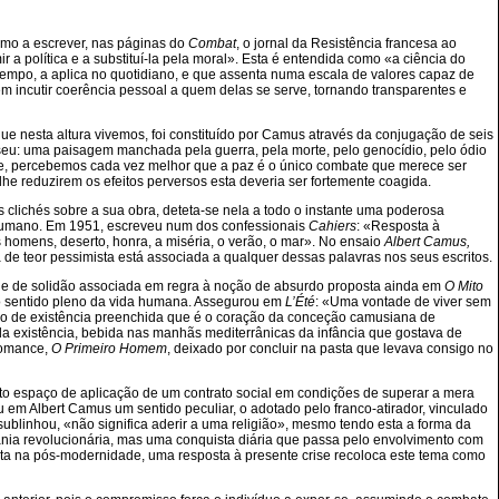
smo a escrever, nas páginas do
Combat
, o jornal da Resistência francesa ao
a política e a substituí-la pela moral». Esta é entendida como «a ciência do
mpo, a aplica no quotidiano, e que assenta numa escala de valores capaz de
m incutir coerência pessoal a quem delas se serve, tornando transparentes e
e nesta altura vivemos, foi constituído por Camus através da conjugação de seis
seu: uma paisagem manchada pela guerra, pela morte, pelo genocídio, pelo ódio
de, percebemos cada vez melhor que a paz é o único combate que merece ser
lhe reduzirem os efeitos perversos esta deveria ser fortemente coagida.
 clichés sobre a sua obra, deteta-se nela a todo o instante uma poderosa
humano. Em 1951, escreveu num dos confessionais
Cahiers
: «Resposta à
s homens, deserto, honra, a miséria, o verão, o mar». No ensaio
Albert Camus,
 de teor pessimista está associada a qualquer dessas palavras nos seus escritos.
 e de solidão associada em regra à noção de absurdo proposta ainda em
O Mito
ar o sentido pleno da vida humana. Assegurou em
L’Été
: «Uma vontade de viver sem
ão de existência preenchida que é o coração da conceção camusiana de
da existência, bebida nas manhãs mediterrânicas da infância que gostava de
romance,
O Primeiro Homem
, deixado por concluir na pasta que levava consigo no
anto espaço de aplicação de um contrato social em condições de superar a mera
 em Albert Camus um sentido peculiar, o adotado pelo franco-atirador, vinculado
blinhou, «não significa aderir a uma religião», mesmo tendo esta a forma da
ania revolucionária, mas uma conquista diária que passa pelo envolvimento com
posta na pós-modernidade, uma resposta à presente crise recoloca este tema como