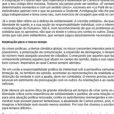
A
indignação
é o quinto fator que materializa a atualidade de Camus e resulta d
que o seu código ético reclama. Todavia, ela jamais pode ser seletiva: «É verda
determinados momentos e com um sentido único», escreveu em «Le Parti de la Libe
melindrados apenas com o que se passava a Ocidente. A indignação não lhe pare
julga indispensável e toma como seu, num exercício de coragem que está no cern
Já o sexto fator refere-se à defesa da
solidariedade
. A «revolta solidária», da q
liberdade do sujeito, e a sua noção de responsabilidade individual, com o inter
«reivindicação do humano». Isto é, num reconhecimento de que os problemas 
solidária que os aproxima, não que os divide e coloca uns contra os outros. Daq
ainda que não pelo militantismo, que sempre julgou absolutamente necessário p
Inspiração para o nosso tempo
As crises políticas, a deriva climática global, os riscos crescentes impostos pel
populismos, a polarização da comunicação, a expansão da demagogia, o desprez
do número mais alargado possível de cidadãos. Começando por aqueles que fazem
componente primária aqueles que atuam no campo da opinião, dada a sua capacid
bem comum. Imperativo ao qual Camus sempre atendeu.
Ter em conta a responsabilidade política do intelectual sob a perspetiva camusia
tentação de, no território da opinião, acomodar as representações da realidade
distorção da verdade e com a apatia, deve ser combatida. O mesmo precisa acont
pessoal em detrimento da preocupação com os outros. As orientações e as cautel
valiosas.
Este oferece um acervo ético de grande relevância em tempos de crise como os 
liberdade crítica como experiência de solidariedade e partilha, de uma relação c
para uma atuação política renovada, contra os autoritarismo reemergentes e em
mestras hoje possam parecer fantasiosas, a atualidade de Camus possui, pois, 
imaginar a felicidade num mundo menos sombrio. Por isso lhe chamou o escritor
para tempos difíceis».