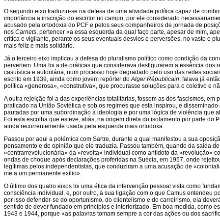
O segundo eixo traduziu-se na defesa de uma atividade política capaz de combin
importância a inscrição do escritor no campo, por ele considerado necessariamente
acusado pela ortodoxia do PCF e pelos seus companheiros de jornada de posiç
nos
Carnets
, pertencer «a essa esquerda da qual faço parte, apesar de mim, a
crítica e vigilante, perante os seus eventuais desvios e perversões, no vasto e
mais feliz e mais solidário.
Já o terceiro eixo implicou a defesa do pluralismo político como condição da c
pervertem. Uma foi a de práticas que considerava desfigurarem a essência dos 
casuística e autoritária, num processo hoje degradado pelo uso das redes sociai
escrito em 1939, ainda como jovem repórter do
Alger Républicain
, falava já ent
política «generosa», «construtiva», que procurasse soluções para o coletivo e nã
A outra rejeição foi a das experiências totalitárias, fossem as dos fascismos, em
praticado na União Soviética e sob os regimes que esta inspirou, e disseminado 
pautadas por uma subordinação à ideologia e por uma lógica de violência que
Foi esta escolha que esteve, aliás, na origem direta do isolamento por parte 
ainda recorrentemente usada pela esquerda mais ortodoxa.
Passou por aqui a polémica com Sartre, durante a qual manifestou a sua oposiçã
pensamento e de opinião que ele traduzia. Passou também, quando da saída d
«contrarrevolucionária» da «revolta» individual como antídoto da «revolução» c
ondas de choque após declarações proferidas na Suécia, em 1957, onde rejeito
legítimas pelos independentistas, que conduziram a uma acusação de «coloniali
me a um permanente exílio».
O último dos quatro eixos foi uma ética da intervenção pessoal vista como funda
consciência individual, e, por outro, à sua ligação com o que Camus entendeu p
por isso defender-se do oportunismo, do clientelismo e do carreirismo, ela deve
sentido de dever fundado em princípios e interiorizado. Em boa medida, como 
1943 e 1944, porque «as palavras tomam sempre a cor das ações ou dos sacrifíc