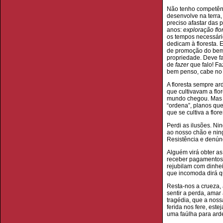
Não tenho competênc
desenvolve na terra, 
preciso afastar das 
anos:
exploração flo
os tempos necessári
dedicam à floresta. 
de promoção do bem 
propriedade. Deve f
de
fazer
que falo! Fa
bem penso, cabe no c
A floresta sempre a
que cultivavam a flo
mundo chegou. Mas n
“ordena”, planos qu
que se cultiva a flore
Perdi as ilusões. Ni
ao nosso chão e nin
Resistência e denún
Alguém virá obter as
receber pagamentos 
rejubilam com dinhei
que incomoda dirá qu
Resta-nos a crueza,
sentir a perda, ama
tragédia, que a noss
ferida nos fere, est
uma faúlha para arde