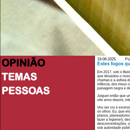
OPINIÃO
19-08-2025 Púb
Estes fogos q
Em 2017, sob o títul
TEMAS
que devastou o noss
chamas e a asfixia 
infância, dos meus 
PESSOAS
paisagem negra e de
Julguei então que um
oito anos depois, in
Vou ser cru e exces
os olhos. Eu, que el
planos, planeadores
fazer a higiene!), d
desconcentrações, o 
sob autoridade públi