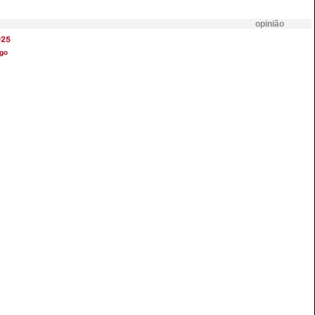
opinião
025
go