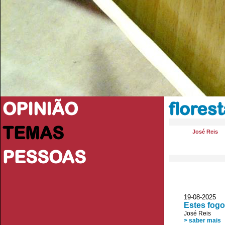
OPINIÃO
flores
TEMAS
José Reis
PESSOAS
19-08-2025
Estes fog
José Reis
> saber mais