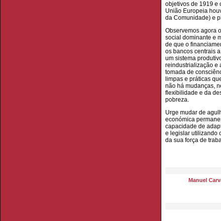
objetivos de 1919 e 
União Europeia houv
da Comunidade) e pl
Observemos agora o 
social dominante e m
de que o financiamen
os bancos centrais a
um sistema produtiv
reindustrialização e
tomada de consciênc
limpas e práticas qu
não há mudanças, ne
flexibilidade e da d
pobreza.
Urge mudar de agulh
económica permanent
capacidade de adapt
e legislar utilizan
da sua força de trab
Manuel Carva