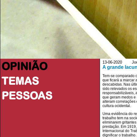
OPINIÃO
13-06-2020 Jorna
A grande lacu
Tem-se comparado os
TEMAS
que ficará a marcar
descabidas. Nas últ
sido relevados os es
PESSOAS
responsabilizáveis, 
que geram medos e a
alteram correlações 
cultura ocidental.
Uma evidência do rel
trabalho tem na soci
eliminarem gritantes
prestação. Em 1919,
Internacional do Tra
dignificar o trabalho