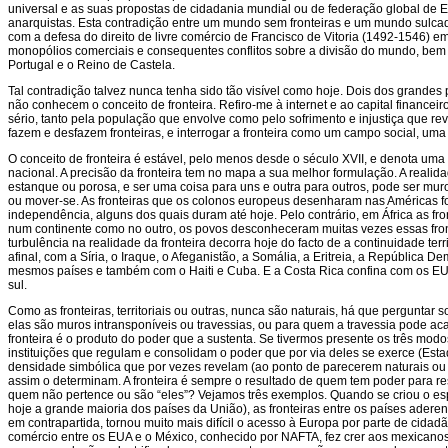
universal e as suas propostas de cidadania mundial ou de federação global de Es
anarquistas. Esta contradição entre um mundo sem fronteiras e um mundo sulcado
com a defesa do direito de livre comércio de Francisco de Vitoria (1492-1546) e
monopólios comerciais e consequentes conflitos sobre a divisão do mundo, bem v
Portugal e o Reino de Castela.
Tal contradição talvez nunca tenha sido tão visível como hoje. Dois dos grand
não conhecem o conceito de fronteira. Refiro-me à internet e ao capital financeir
sério, tanto pela população que envolve como pelo sofrimento e injustiça que rev
fazem e desfazem fronteiras, e interrogar a fronteira como um campo social, uma
O conceito de fronteira é estável, pelo menos desde o século XVII, e denota uma
nacional. A precisão da fronteira tem no mapa a sua melhor formulação. A realid
estanque ou porosa, e ser uma coisa para uns e outra para outros, pode ser muro 
ou mover-se. As fronteiras que os colonos europeus desenharam nas Américas fo
independência, alguns dos quais duram até hoje. Pelo contrário, em África as fron
num continente como no outro, os povos desconheceram muitas vezes essas front
turbulência na realidade da fronteira decorra hoje do facto de a continuidade terr
afinal, com a Síria, o Iraque, o Afeganistão, a Somália, a Eritreia, a República
mesmos países e também com o Haiti e Cuba. E a Costa Rica confina com os EUA,
sul.
Como as fronteiras, territoriais ou outras, nunca são naturais, há que perguntar
elas são muros intransponíveis ou travessias, ou para quem a travessia pode acarr
fronteira é o produto do poder que a sustenta. Se tivermos presente os três m
instituições que regulam e consolidam o poder que por via deles se exerce (Estad
densidade simbólica que por vezes revelam (ao ponto de parecerem naturais ou i
assim o determinam. A fronteira é sempre o resultado de quem tem poder para re
quem não pertence ou são “eles”? Vejamos três exemplos. Quando se criou o es
hoje a grande maioria dos países da União), as fronteiras entre os países ade
em contrapartida, tornou muito mais difícil o acesso à Europa por parte de cidad
comércio entre os EUA e o México, conhecido por NAFTA, fez crer aos mexicanos q