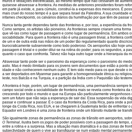
muros e vedações electrificadas, ao mesmo tempo que não cessaram de aumentar
quisesse atravessar a fronteira. As medidas de anteriores presidentes foram re
em parte já existe, e, para cúmulo, construí-la a expensas dos mexicanos. É poss
mais cruel do nosso tempo é a que separa Israel da Palestina. A sua crueldade 
infames
checkpoints
, os calvários diários da humilhação por que têm de passar o
Nunca tanta gente dependeu tanto das fronteiras e, por isso, a experiência da fr
Como sempre, os artistas são pioneiros. As fronteiras sempre criaram uma forma
que vê-las como lugar de passagem e como lugar de permanência. Em ambos os cas
sociabilidade. Para quem a fronteira não é uma passagem trivial, a fronteira c
de um e de outra está nas mãos de um poder tão regulamentado quanto discricio
burocraticamente subserviente como todo poderoso. Os aeroportos são hoje uma m
passagem é trivial e o poder dilui-se na rotina do poder; para os segundos, a p
quanto o caso que confronta. Talvez não haja outro lugar onde a hierarquia da mo
Atravessar tanto pode ser o paroxismo da esperança como o paroxismo do medo.
asilo. Mas é medo ilimitado para os jovens sem documentos que estão a ponto de
idade e não conhecerem nenhum outro. E tem sido medo para os que desde o iní
a ser deportados em Myanmar para garantir a homogeneidade étnica ou religios
leste, nos Balcãs e na Turquia, e a partição da Índia com o Paquistão são testem
A fronteira é hoje, porém, um lugar de permanência, uma permanência sempre tra
campo social onde a sociabilidade de fronteira mais se revela como fronteira da
crescendo por todo o mundo e que na Europa são particularmente vergonhosos (p
sem um futuro que não seja a esperança de sair daí. Essa suspensão da vida dig
passar e continuar a passar. É o caso da fronteira da Costa Rica, para onde a pol
longe da Costa Rica, nos EUA, e se chegarem à Guatemala terão de enfrentar o
Equador em Londres é uma zona de fronteira onde um trânsito mutante se trans
São igualmente zonas de permanência as zonas de trânsito em aeroportos, sobre
O Terminal
, ilustra bem os jogos de poder possíveis com a passagem do tempo, a 
entre a rotina e a surpresa. Mas a situação mais dramática é a das zonas de front
subjectividade de quem o vive ao transfigurar-se num estado mental permanent