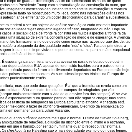
 o corpo de guardas fronteiriços. Assim foi aumentando os riscos de quem
forçadas pelo Presidente Trump com a dramatização da construção do muro, que
ível imaginar os mexicanos denunciar o tratado ante tal humilhação? A fronteira
expressa-se tanto no monstruoso muro ilegal como nas interacções diárias nos
s palestinianos enfrentando um poder discricionário para garantir a subsistência.
onteira tenderá a ser um objecto de análise sociológica cada vez mais importante.
 de sociabilidade fugaz enquanto lugar de trânsito, bloqueado ou não. Hoje há
os, a sociabilidade de fronteira constitui em muitos aspectos a fronteira da
onfigura uma situação de extrema concentração de medo e de esperança. A vivência
nário, tão transparente no que decide como opaco nas razões porque decide, tão
etáfora eloquente da desigualdade entre “nós” e “eles”. Para os primeiros, a
assagem é totalmente imprevisível e o poder concentra-se para ser tão excepcional
bilidade é tão diferenciada.
 É esperança para o migrante que atravessa ou para o refugiado que obtém
 ser deportados dos EUA, apesar de terem sido trazidos para o país de tenra
cio do século passado foram colectivamente deportados na Europa e estão hoje
a dos países em que nasceram. As sucessivas limpezas étnicas na Europa de
unhos particularmente cruéis.
nsitória, mas que pode durar gerações. É aí que a fronteira se revela como um
 sociabilidade. São zonas de fronteira os campos de refugiados que vão
orque mais contrastante com a vida de quem vive fora dos campos). Aí se vive
na é especialmente dura quando partir ou sair não significa chegar, mas antes
ítica desastrosa de refugiados na Europa atirou tanto africano. A chegada está
 poder mexicano a fazer de
stunt
norte-americano. O edifício da embaixada do
forma em permanência para Julian Assange.
tudo quando o trânsito demora mais que o normal. O filme de Steven Spielberg,
ambiguidade de relações, a diluição da distinção entre o íntimo e o estranho,
eira em que o trânsito, por ser tão humilhante quanto repetido, transforma a
e. Os
checkpoints
na Palestina são o mais degradante exemplo do nosso tempo.