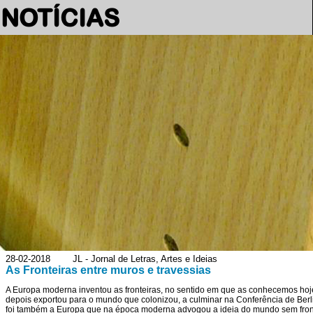
NOTÍCIAS
28-02-2018 JL - Jornal de Letras, Artes e Ideias
As Fronteiras entre muros e travessias
A Europa moderna inventou as fronteiras, no sentido em que as conhecemos hoje
depois exportou para o mundo que colonizou, a culminar na Conferência de Berli
foi também a Europa que na época moderna advogou a ideia do mundo sem frontei