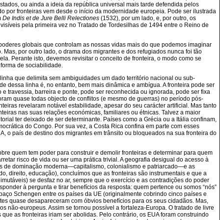
tados, ou ainda a ideia da república universal mais tarde defendida pelos
 por fronteiras vem desde o início da modernidade europeia. Pode ser ilustrada
m
De Indis et de Jure Belli Relectiones
(1532), por um lado, e, por outro, os
isíveis pela primeira vez no Tratado de Tordesilhas de 1494 entre o Reino de
es poderes globais que controlam as nossas vidas mais do que podemos imaginar
o. Mas, por outro lado, o drama dos migrantes e dos refugiados nunca foi tão
ela. Perante isto, devemos revisitar o conceito de fronteira, o modo como se
 forma de sociabilidade.
 linha que delimita sem ambiguidades um dado território nacional ou sub-
ade dessa linha é, no entanto, bem mais dinâmica e ambígua. A fronteira pode ser
e travessia, barreira e ponte, pode ser reconhecida ou ignorada, pode ser fixa
ram quase todas objecto de conflitos (e mesmo de guerras) no período pós-
teiras revelaram notável estabilidade, apesar do seu carácter artificial. Mas tanto
eiras nas suas relações económicas, familiares ou étnicas. Talvez a maior
itorial ter deixado de ser determinante. Países como a Grécia ou a Itália confinam,
 Democrática do Congo. Por sua vez, a Costa Rica confina em parte com esses
 o país de destino dos migrantes em trânsito ou bloqueados na sua fronteira do
 sobre quem tem poder para construir e demolir fronteiras e determinar para quem
etar risco de vida ou ser uma prática trivial. A geografia desigual do acesso à
odos de dominação moderna—capitalismo, colonialismo e patriarcado—e as
o, direito, educação), concluímos que as fronteiras são instrumentais e que a
mutáveis) se desfaz no ar, sempre que o exercício e as contradições do poder
sponder à pergunta e tirar benefícios da resposta: quem pertence ou somos “nós”
paço Schengen entre os países da UE (originalmente cobrindo cinco países e
rentes quase desapareceram com óbvios benefícios para os seus cidadãos. Mas,
ãos não-europeus. Assim se tornou possível a fortaleza-Europa. O tratado de livre
ue as fronteiras iriam ser abolidas. Pelo contrário, os EUA foram construindo