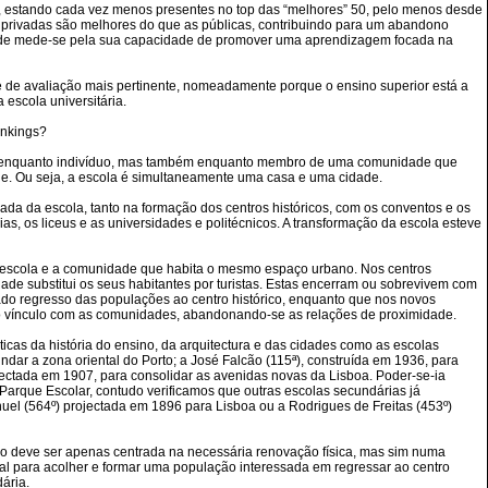
s, estando cada vez menos presentes no top das “melhores” 50, pelo menos desde
s privadas são melhores do que as públicas, contribuindo para um abandono
idade mede-se pela sua capacidade de promover uma aprendizagem focada na
de avaliação mais pertinente, nomeadamente porque o ensino superior está a
 escola universitária.
ankings?
ão, enquanto indivíduo, mas também enquanto membro de uma comunidade que
aúde. Ou seja, a escola é simultaneamente uma casa e uma cidade.
ada da escola, tanto na formação dos centros históricos, com os conventos e os
, os liceus e as universidades e politécnicos. A transformação da escola esteve
e a escola e a comunidade que habita o mesmo espaço urbano. Nos centros
ade substitui os seus habitantes por turistas. Estas encerram ou sobrevivem com
ado regresso das populações ao centro histórico, enquanto que nos novos
er o vínculo com as comunidades, abandonando-se as relações de proximidade.
cas da história do ensino, da arquitectura e das cidades como as escolas
dar a zona oriental do Porto; a José Falcão (115ª), construída em 1936, para
ctada em 1907, para consolidar as avenidas novas da Lisboa. Poder-se-ia
Parque Escolar, contudo verificamos que outras escolas secundárias já
el (564º) projectada em 1896 para Lisboa ou a Rodrigues de Freitas (453º)
não deve ser apenas centrada na necessária renovação física, mas sim numa
al para acolher e formar uma população interessada em regressar ao centro
ária.