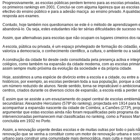
Progressivamente, as escolas públicas perdem terreno para as escolas privada
os primeiros rankings em 2001. Conclui-se com alguma ligeireza que as escola
efectivo do ensino público e para a adesão maciça ao ensino privado. A qual
resposta aos exames.
Contudo, hoje também nos questionamos se este é o método de aprendizagem e 
abandoná-lo. Ou seja, estes estudantes irão ter sérias dificuldades de sucesso na
Assim, que alternativas para escolas que não ocupam os lugares cimeiros dos r
A escola, pública ou privada, é um espaço privilegiado de formação do cidad
valoriza a democracia, o conhecimento científico, a cultura, o ambiente ou a s
A construção da cidade foi desde cedo consolidada pela presença activa e integr
colégios, como também na expansão da cidade moderna, com as escolas primárias
assim sempre muito próxima da evolução da sociedade e da própria cidade.
Hoje, assistimos a uma espécie de divórcio entre a escola e a cidade, ou entr
históricos, por exemplo, as escolas perderam toda a sua população, porque a cid
um número reduzido de alunos. Neste sentido, torna-se impraticável o ambicion
centros, criados durante os diversos ciclos de expansão, a escola está a perd
É assim que se assiste a um esvaziamento do papel central de escolas emblemáti
secundárias: Alexandre Herculano (578ª do ranking), projectada em 1914 para fun
acompanhar a expansão nascente da cidade de Coimbra; a Camões (273ª), proje
argumentar que estas escolas ainda não foram requalificadas pelo programa da 
intervencionadas permanecem mal classificadas no ranking, como a Passos Manu
concluída em 1932 no Porto.
Assim, a renovação urgente destas escolas e de muitas outras por todo o país 
renovação que se venha a constituir como um motor de renovação urbana e soci
urbano para construir uma comunidade mais democrática, mais culta e mais solid