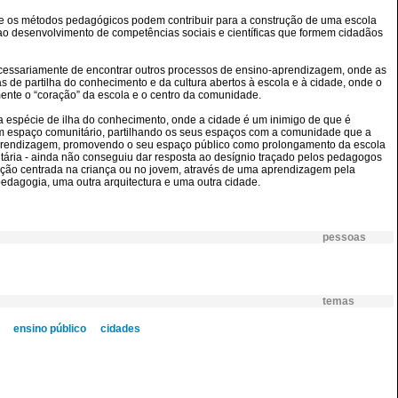
ca e os métodos pedagógicos podem contribuir para a construção de uma escola
o desenvolvimento de competências sociais e científicas que formem cidadãos
cessariamente de encontrar outros processos de ensino-aprendizagem, onde as
as de partilha do conhecimento e da cultura abertos à escola e à cidade, onde o
mente o “coração” da escola e o centro da comunidade.
 espécie de ilha do conhecimento, onde a cidade é um inimigo de que é
num espaço comunitário, partilhando os seus espaços com a comunidade que a
prendizagem, promovendo o seu espaço público como prolongamento da escola
sitária - ainda não conseguiu dar resposta ao desígnio traçado pelos pedagogos
ação centrada na criança ou no jovem, através de uma aprendizagem pela
 pedagogia, uma outra arquitectura e uma outra cidade.
pessoas
temas
ensino público
cidades