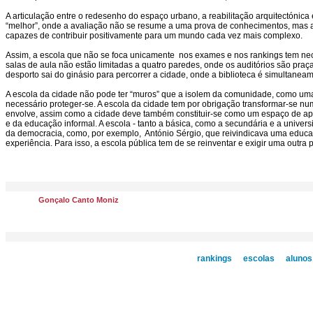
A articulação entre o redesenho do espaço urbano, a reabilitação arquitectóni
“melhor”, onde a avaliação não se resume a uma prova de conhecimentos, mas a
capazes de contribuir positivamente para um mundo cada vez mais complexo.
Assim, a escola que não se foca unicamente nos exames e nos rankings tem ne
salas de aula não estão limitadas a quatro paredes, onde os auditórios são praç
desporto sai do ginásio para percorrer a cidade, onde a biblioteca é simultanea
A escola da cidade não pode ter “muros” que a isolem da comunidade, como uma
necessário proteger-se. A escola da cidade tem por obrigação transformar-se 
envolve, assim como a cidade deve também constituir-se como um espaço de a
e da educação informal. A escola - tanto a básica, como a secundária e a univer
da democracia, como, por exemplo, António Sérgio, que reivindicava uma educ
experiência. Para isso, a escola pública tem de se reinventar e exigir uma outra
Gonçalo Canto Moniz
rankings
escolas
alunos