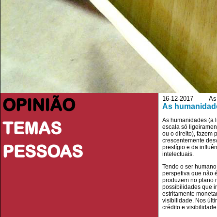
OPINIÃO
16-12-2017 As 
As humanidade
As humanidades (a lit
TEMAS
escala só ligeirament
ou o direito), fazem
crescentemente desv
PESSOAS
prestígio e da infl
intelectuais.
Tendo o ser humano
perspetiva que não é
produzem no plano m
possibilidades que 
estritamente monetar
visibilidade. Nos úl
crédito e visibilidade