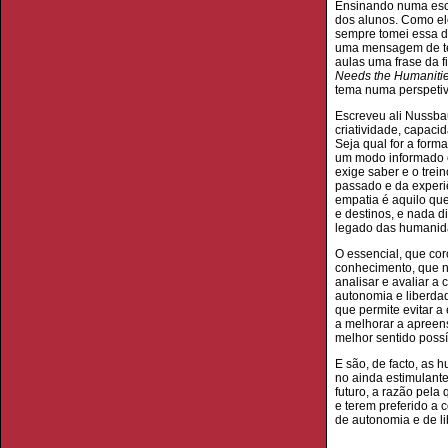
Ensinando numa esco
dos alunos. Como ele
sempre tomei essa d
uma mensagem de ten
aulas uma frase da f
Needs the Humaniti
tema numa perspeti
Escreveu ali Nussb
criatividade, capaci
Seja qual for a form
um modo informado e
exige saber e o trei
passado e da experiê
empatia é aquilo qu
e destinos, e nada d
legado das humanid
O essencial, que cor
conhecimento, que nã
analisar e avaliar a
autonomia e liberdad
que permite evitar 
a melhorar a apreen
melhor sentido possív
E são, de facto, as
no ainda estimulant
futuro, a razão pela
e terem preferido a
de autonomia e de l