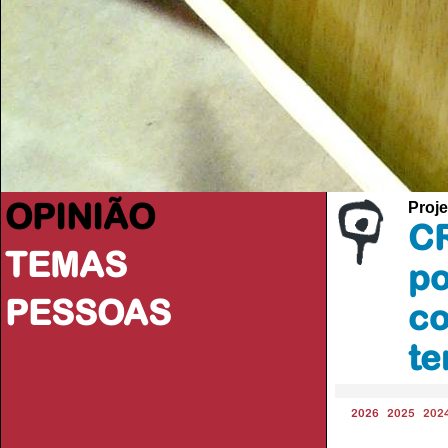
OPINIÃO
Proje
CR
TEMAS
po
PESSOAS
co
te
2026
2025
202