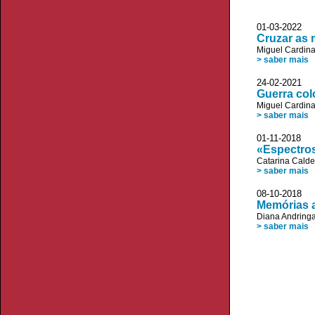
01-03-2022 R
Cruzar as 
Miguel Cardin
> saber mais
24-02-2021
Guerra col
Miguel Cardin
> saber mais
01-11-2018 
«Espectros
Catarina Calde
> saber mais
08-10-2018 
Memórias 
Diana Andring
> saber mais