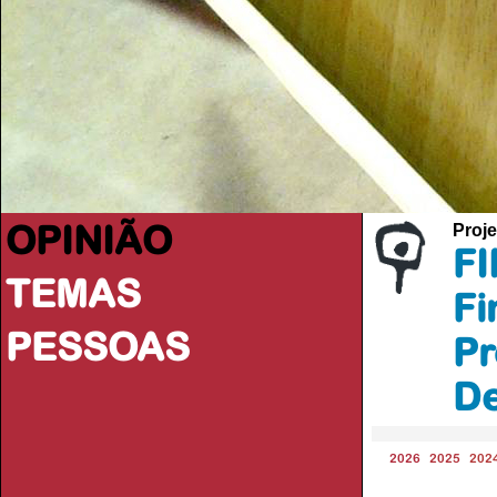
OPINIÃO
Proje
FI
TEMAS
Fi
PESSOAS
Pr
De
2026
2025
202