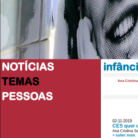
NOTÍCIAS
infânc
TEMAS
Ana Cristin
PESSOAS
02-11-2019
CES quer c
Ana Cristina S
> saber mais