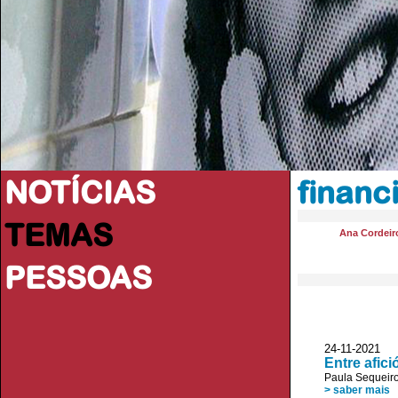
NOTÍCIAS
financ
TEMAS
Ana Cordeir
PESSOAS
24-11-2021
Entre afici
Paula Sequeir
> saber mais