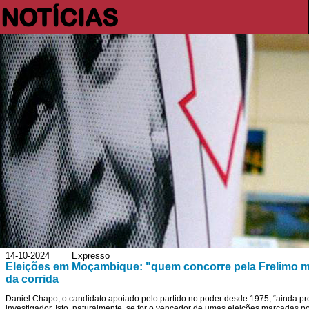
NOTÍCIAS
14-10-2024 Expresso
Eleições em Moçambique: "quem concorre pela Frelimo mar
da corrida
Daniel Chapo, o candidato apoiado pelo partido no poder desde 1975, “ainda pre
investigador. Isto, naturalmente, se for o vencedor de umas eleições marcadas po