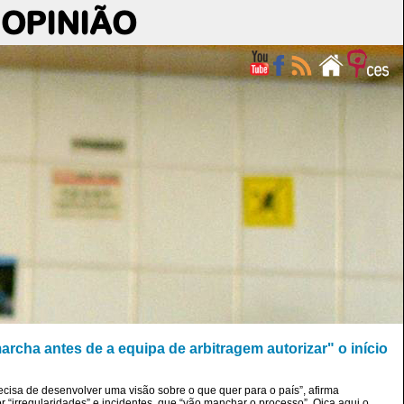
OPINIÃO
cha antes de a equipa de arbitragem autorizar" o início
cisa de desenvolver uma visão sobre o que quer para o país”, afirma
r “irregularidades” e incidentes, que “vão manchar o processo”. Oiça aqui o