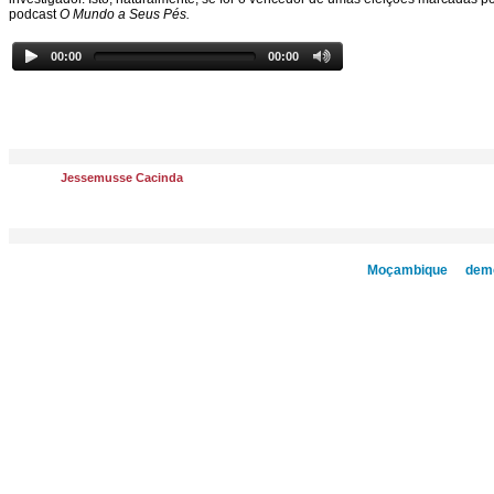
podcast
O Mundo a Seus Pés.
00:00
00:00
Jessemusse Cacinda
Moçambique
dem