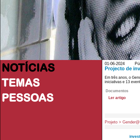
NOTÍCIAS
01-06-2024 Púb
Projecto de in
Em três anos, o Ge
TEMAS
iniciativas e 13 eve
Documentos
PESSOAS
Ler artigo
Projeto > Gender
inves