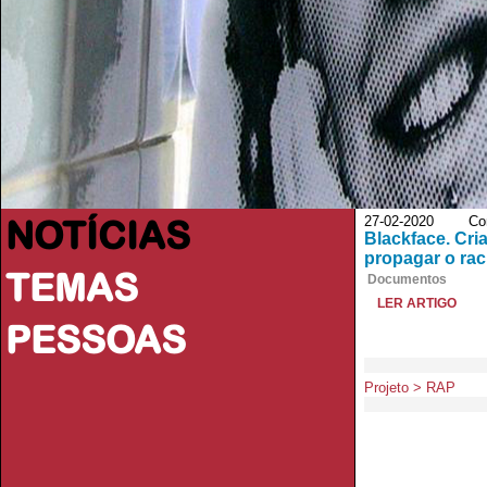
NOTÍCIAS
27-02-2020 Cont
Blackface. Cri
propagar o ra
TEMAS
Documentos
LER ARTIGO
PESSOAS
Projeto > RAP