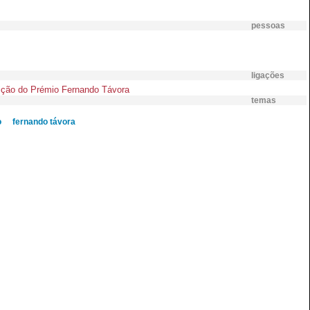
pessoas
ligações
ição do Prémio Fernando Távora
temas
o
fernando távora