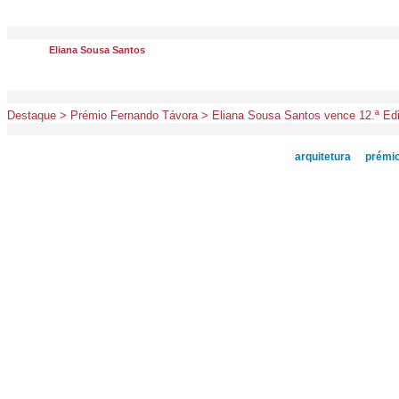
Eliana Sousa Santos
Destaque > Prémio Fernando Távora > Eliana Sousa Santos vence 12.ª Ed
arquitetura
prémi