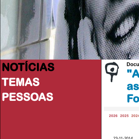
NOTÍCIAS
Docu
"A
TEMAS
as
PESSOAS
Fo
2026
2025
202
23-11-201