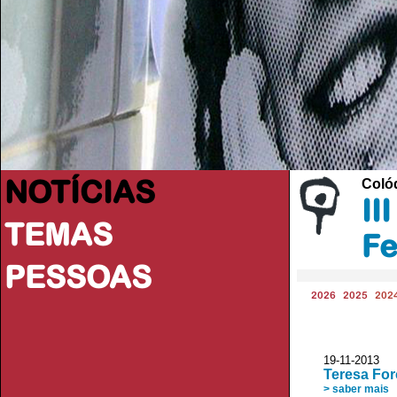
NOTÍCIAS
Colóq
II
TEMAS
Fe
PESSOAS
2026
2025
202
19-11-2013
Teresa For
> saber mais