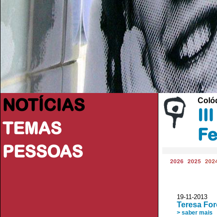
NOTÍCIAS
Colóq
II
TEMAS
Fe
PESSOAS
2026
2025
202
19-11-2013
Teresa For
> saber mais