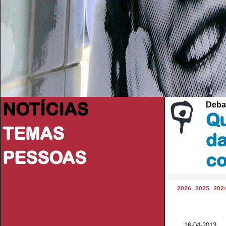
NOTÍCIAS
Deba
Qu
TEMAS
da
PESSOAS
co
2026
2025
202
16-04-2013 