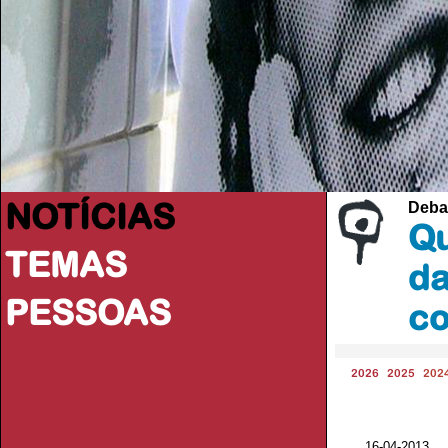
NOTÍCIAS
Deba
Qu
TEMAS
da
PESSOAS
co
2026
2025
202
16-04-2013 