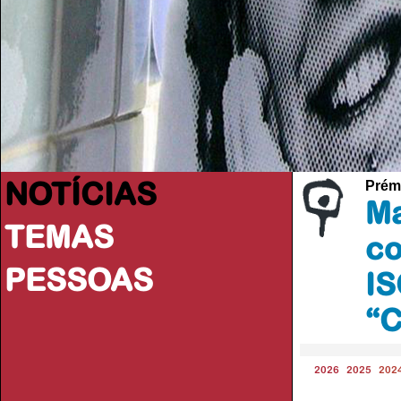
NOTÍCIAS
Prém
Ma
TEMAS
co
PESSOAS
IS
“C
2026
2025
202