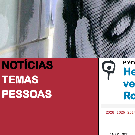
NOTÍCIAS
Prém
He
TEMAS
ve
PESSOAS
Ro
2026
2025
202
15-04-2011 