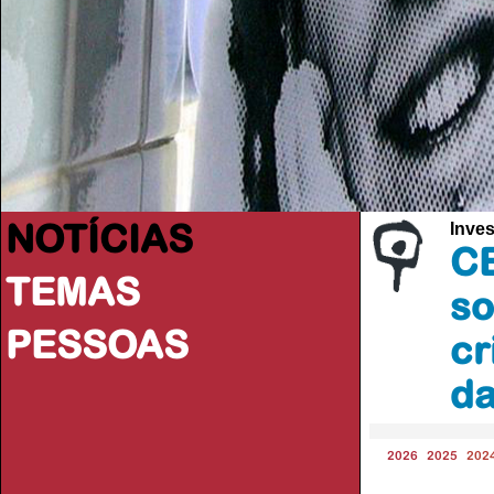
NOTÍCIAS
Inve
CE
TEMAS
so
PESSOAS
cr
d
2026
2025
202