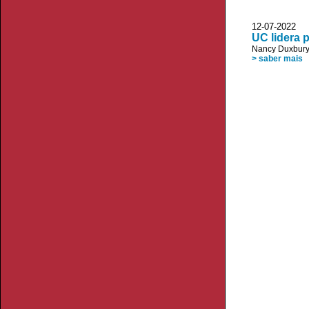
12-07-2022 V
UC lidera 
Nancy Duxbur
> saber mais