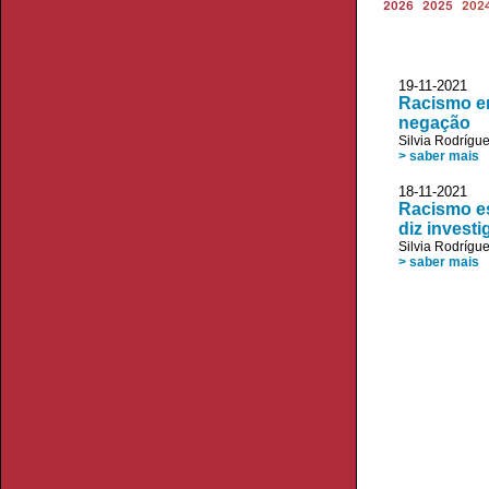
2026
2025
202
19-11-2021 V
Racismo em
negação
Silvia Rodrígu
> saber mais
18-11-2021 V
Racismo es
diz invest
Silvia Rodrígu
> saber mais