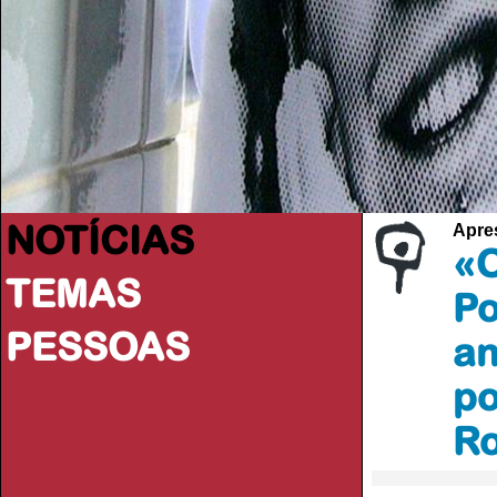
NOTÍCIAS
Apres
«O
TEMAS
Po
PESSOAS
an
po
R