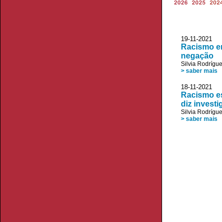
2026
2025
202
19-11-2021 V
Racismo em
negação
Silvia Rodrígu
> saber mais
18-11-2021 V
Racismo es
diz invest
Silvia Rodrígu
> saber mais