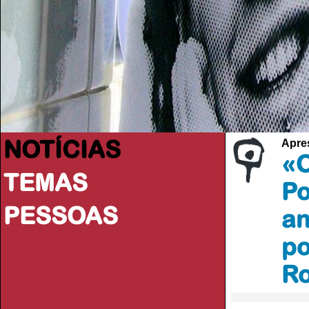
NOTÍCIAS
Apres
«O
TEMAS
Po
PESSOAS
an
po
R