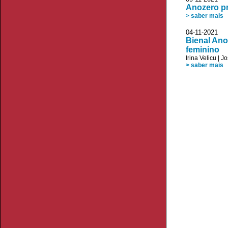
Anozero pr
> saber mais
04-11-2021 P
Bienal Ano
feminino
Irina Velicu
|
Jo
> saber mais