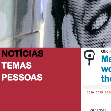
NOTÍCIAS
Ofici
Ma
TEMAS
wo
PESSOAS
th
2026
2025
202
09-11-2021