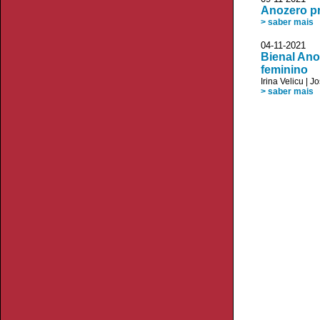
Anozero pr
> saber mais
04-11-2021 P
Bienal Ano
feminino
Irina Velicu
|
Jo
> saber mais