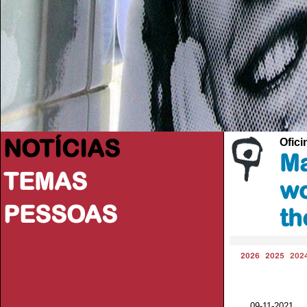
NOTÍCIAS
Ofici
Ma
TEMAS
wo
PESSOAS
th
2026
2025
202
09-11-2021