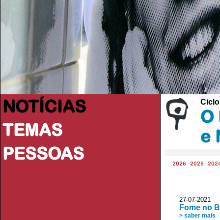
NOTÍCIAS
Cicl
O 
TEMAS
e 
PESSOAS
2026
2025
202
27-07-2021 R
Fome no Br
> saber mais