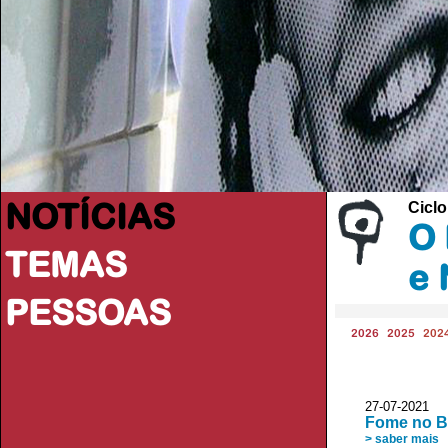
NOTÍCIAS
Cicl
O 
TEMAS
e 
PESSOAS
2026
2025
202
27-07-2021 R
Fome no Br
> saber mais