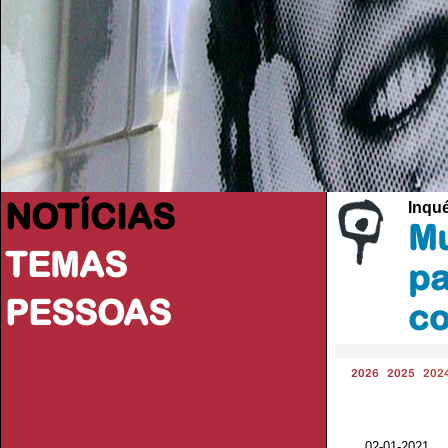
NOTÍCIAS
Inqu
Mu
TEMAS
pa
PESSOAS
co
2026
2025
202
02-01-2021 