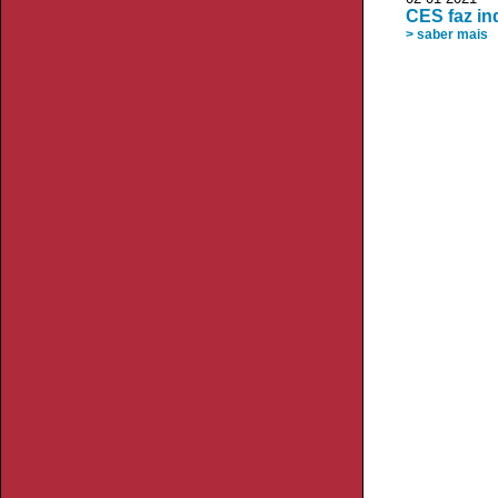
CES faz in
> saber mais