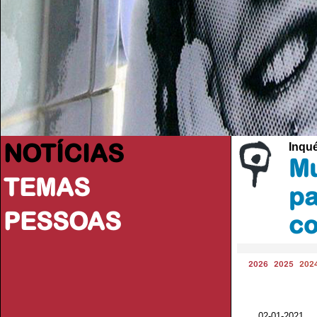
NOTÍCIAS
Inqu
Mu
TEMAS
pa
PESSOAS
co
2026
2025
202
02-01-2021 