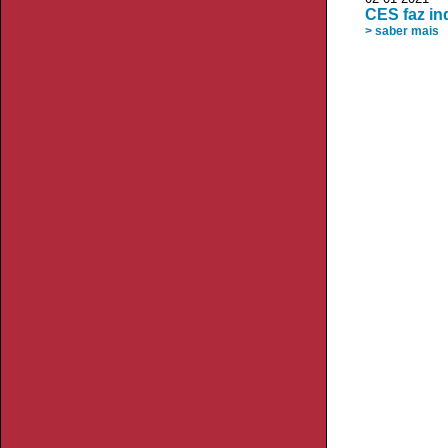
CES faz in
> saber mais