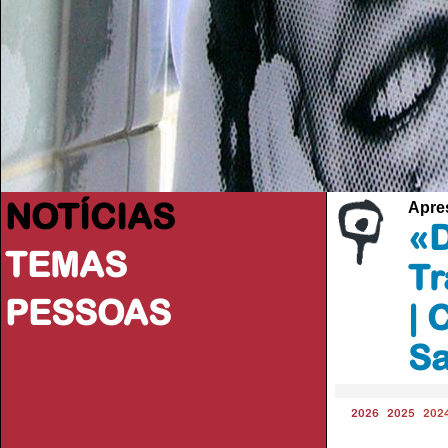
NOTÍCIAS
Apres
«D
TEMAS
Tr
PESSOAS
| 
Sa
2026
2025
202