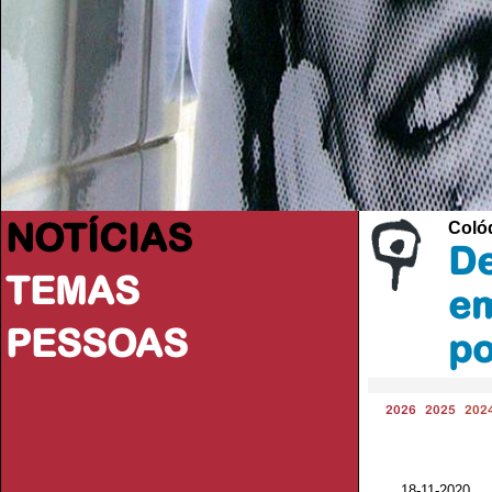
NOTÍCIAS
Colóq
De
TEMAS
em
PESSOAS
po
2026
2025
202
18-11-2020