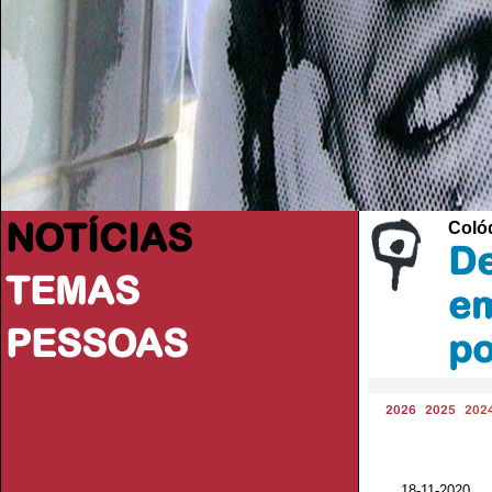
NOTÍCIAS
Colóq
De
TEMAS
em
PESSOAS
po
2026
2025
202
18-11-2020