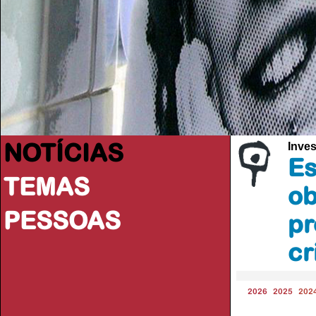
NOTÍCIAS
Inves
Es
TEMAS
ob
PESSOAS
pr
cr
2026
2025
202