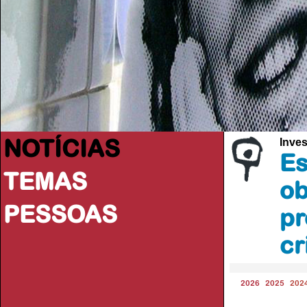
NOTÍCIAS
Inves
Es
TEMAS
ob
PESSOAS
pr
cr
2026
2025
202